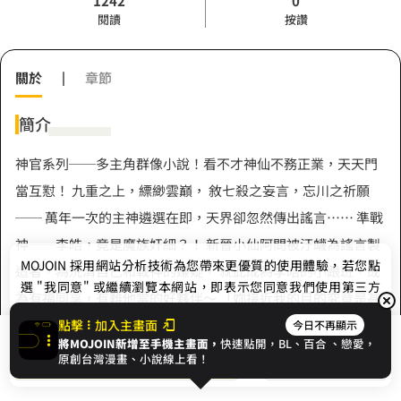
1242
0
閱讀
按讚
關於
|
章節
簡介
神官系列──多主角群像小說！看不才神仙不務正業，天天門
當互懟！ 九重之上，縹緲雲巔， 敘七殺之妄言，忘川之祈願
── 萬年一次的主神遴選在即，天界卻忽然傳出謠言…… 準戰
神──李皓，竟是魔族奸細？！ 新晉小仙阿問被汙衊為謠言製
MOJOIN
採用網站分析技術為您帶來更優質的使用體驗，若您點
造者，為洗清自己和戰神的嫌疑， 就此成為李皓的小跟班，成
選 "我同意" 或繼續瀏覽本網站，即表示您同意我們使用第三方
為有福同享，有難他當的好夥伴～ 「妳接近我的目的究竟是甚
Cookie，欲瞭解更多資訊請見
隱私權政策
。
麼？」李皓瞇起眼，眸中帶著幾分寒意。 「若我說是覬覦您的
點擊
加入主畫面
今日不再顯示
將MOJOIN新增至手機主畫面，
快速點開，BL、
百合
、戀愛，
展開全部
美色，您信嗎？」 在阿問眼中，他是天姿國色，卻蠻不講理、
我同意
開始閱讀
收藏
原創台灣漫畫、小說線上看！
凶狠非常； 於李浩看來，她既心懷鬼胎，又裝模作樣、滿口謊