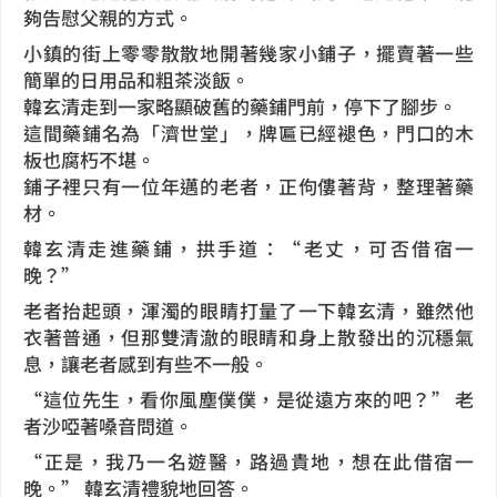
夠告慰父親的方式。
小鎮的街上零零散散地開著幾家小鋪子，擺賣著一些
簡單的日用品和粗茶淡飯。
韓玄清走到一家略顯破舊的藥鋪門前，停下了腳步。
這間藥鋪名為「濟世堂」，牌匾已經褪色，門口的木
板也腐朽不堪。
鋪子裡只有一位年邁的老者，正佝僂著背，整理著藥
材。
韓玄清走進藥鋪，拱手道：“老丈，可否借宿一
晚？”
老者抬起頭，渾濁的眼睛打量了一下韓玄清，雖然他
衣著普通，但那雙清澈的眼睛和身上散發出的沉穩氣
息，讓老者感到有些不一般。
“這位先生，看你風塵僕僕，是從遠方來的吧？” 老
者沙啞著嗓音問道。
“正是，我乃一名遊醫，路過貴地，想在此借宿一
晚。” 韓玄清禮貌地回答。