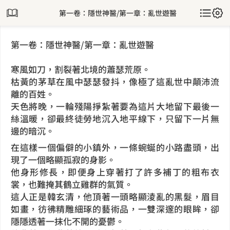
第一卷：隱世神醫/第一章：亂世遊醫
第一卷：隱世神醫/第一章：亂世遊醫
寒風如刀，割裂著北境的蕭瑟荒原。
枯黃的茅草在風中瑟瑟發抖，像極了這亂世中顛沛流
離的百姓。
天色將晚，一輪殘陽掙紮著要為這片大地留下最後一
絲溫暖，卻最終徒勞地沉入地平線下，只留下一片無
邊的暗沉。
在這樣一個偏僻的小鎮外，一條蜿蜒的小路盡頭，出
現了一個略顯孤寂的身影。
他身形修長，即便身上穿著打了許多補丁的粗布衣
裳，也難掩其鶴立雞群的氣質。
這人正是韓玄清，他頂著一頭略顯淩亂的黑髮，眉目
如畫，彷彿精雕細琢的藝術品，一雙深邃的眼眸，卻
隱隱透著一抹化不開的憂鬱。