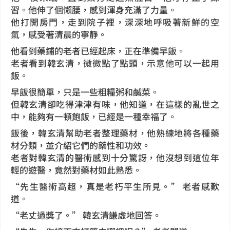
習。他伸了個懶腰，感到渾身充滿了力量。
他打開房門，走到院子裡，深深地呼吸著新鮮的空
氣，感受著清晨的寧靜。
他看到藥鋪的老者已經起床，正在準備早飯。
老者看到韓玄清，微微點了點頭，示意他可以一起用
飯。
早飯很簡單，只是一些粗糧粥和鹹菜。
但韓玄清卻吃得津津有味，他知道，在這樣的亂世之
中，能夠有一頓飽飯，已經是一種幸福了。
飯後，韓玄清幫助老者整理藥材，他熟練地將各種藥
材分類，並介紹它們的藥性和功效。
老者對韓玄清的醫術感到十分驚訝，他沒想到這位年
輕的遊醫，竟然對藥材如此熟悉。
“先生醫術高超，真是老朽平生所見。” 老者感歎
道。
“老丈過獎了。” 韓玄清謙虛地回答。