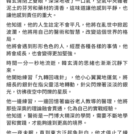
韓玄清閉上雙眼，深深地吸了一口氣，空氣中夾雜著
泥土的芬芳和藥材的清香，這味道讓他感到平靜，也
讓他感到責任的重大。
他知道，他的人生註定不會平凡，他將在亂世中掀起
波瀾，他將用自己的醫術和智慧，改變這個世界的格
局。
他將會遇到形形色色的人，經歷各種各樣的事情，他
將會成長，也會變得更加堅強。
時間一分一秒地流逝，韓玄清的思緒也漸漸沉靜下
來。
他開始練習「九轉回魂針」，他小心翼翼地運氣，將
細長的銀針在指尖靈活地轉動，針尖閃爍著淡淡的銀
光，彷彿夜空中閃爍的星辰。
他一邊練習，一邊回憶著幽谷老人教導的醫理，他將
那些深奧的理論融會貫通，化為自己的實戰經驗。
他知道，醫術是一門博大精深的學問，需要不斷地學
習和實踐，才能夠達到更高的境界。
他一夜未眠，直到東方泛起魚肚白，他才停止了練