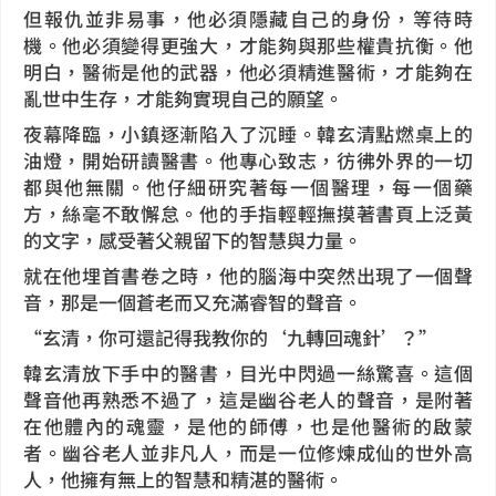
但報仇並非易事，他必須隱藏自己的身份，等待時
機。他必須變得更強大，才能夠與那些權貴抗衡。他
明白，醫術是他的武器，他必須精進醫術，才能夠在
亂世中生存，才能夠實現自己的願望。
夜幕降臨，小鎮逐漸陷入了沉睡。韓玄清點燃桌上的
油燈，開始研讀醫書。他專心致志，彷彿外界的一切
都與他無關。他仔細研究著每一個醫理，每一個藥
方，絲毫不敢懈怠。他的手指輕輕撫摸著書頁上泛黃
的文字，感受著父親留下的智慧與力量。
就在他埋首書卷之時，他的腦海中突然出現了一個聲
音，那是一個蒼老而又充滿睿智的聲音。
“玄清，你可還記得我教你的‘九轉回魂針’？”
韓玄清放下手中的醫書，目光中閃過一絲驚喜。這個
聲音他再熟悉不過了，這是幽谷老人的聲音，是附著
在他體內的魂靈，是他的師傅，也是他醫術的啟蒙
者。幽谷老人並非凡人，而是一位修煉成仙的世外高
人，他擁有無上的智慧和精湛的醫術。