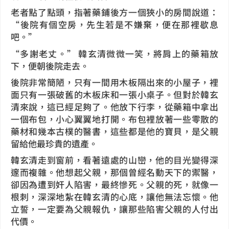
老者點了點頭，指著藥鋪後方一個狹小的房間說道：
“後院有個空房，先生若是不嫌棄，便在那裡歇息
吧。”
“多謝老丈。” 韓玄清微微一笑，將肩上的藥箱放
下，便朝後院走去。
後院非常簡陋，只有一間用木板隔出來的小屋子，裡
面只有一張破舊的木板床和一張小桌子。但對於韓玄
清來說，這已經足夠了。他放下行李，從藥箱中拿出
一個布包，小心翼翼地打開。布包裡放著一些零散的
藥材和幾本古樸的醫書，這些都是他的寶貝，是父親
留給他最珍貴的遺產。
韓玄清走到窗前，看著遠處的山巒，他的目光變得深
邃而複雜。他想起父親，那個曾經名動天下的禦醫，
卻因為遭到奸人陷害，最終慘死。父親的死，就像一
根刺，深深地紮在韓玄清的心底，讓他無法忘懷。他
立誓，一定要為父親報仇，讓那些陷害父親的人付出
代價。