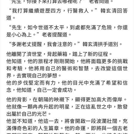
“先生，你接下來打算去哪裡呢？” 老者問道。
“我打算繼續遊歷四方，行醫救人。”韓玄清回答
道。
“先生，如今世道不太平，到處都充滿了危險，你還
是小心為上。”老者提醒道。
“多謝老丈提醒，我會注意的。”韓玄清拱手道別。
他離開了濟世堂，背起藥箱，踏上了新的征程。
他知道，他的旅程才剛剛開始，他將面臨更多的挑戰
和考驗，他將用自己的醫術和智慧，去改變這個世
界，去實現自己的夢想。
他的步伐堅定而有力，他的目光中充滿了希望和信
念，他知道，自己一定會成功。
他的背影，在朝陽的映襯下，顯得更加高大而偉岸。
他就像一顆冉冉升起的明星，正在這亂世之中，散發
出屬於自己的光芒。
他並不知道，他這一去，將會開啟一段波瀾壯闊，充
滿傳奇色彩的人生篇章。他的命運，即將與一個古老