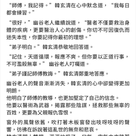
“師傅，我記得。”韓玄清在心中默念道，“我每日
都會練習。”
“很好，”幽谷老人繼續說道，“醫者不僅要救治身
體的疾病，更要醫治人心的創傷。你切不可因復仇而
迷失本性，你要記得你最初的理想。”
“弟子明白。”韓玄清恭敬地回答道。
“記住，天道循環，報應不爽。但你要以正道行事，
不可濫殺無辜。” 幽谷老人叮囑道。
“弟子謹記師傅教誨。”韓玄清鄭重地答應。
幽谷老人的聲音漸漸消失，韓玄清的心中卻變得更加
明朗。
他明白了師傅的教導，也更加堅定了自己的信念。
他要以醫術為武器，揭露那些陰謀，拯救那些無辜的
百姓，更要為父親報仇雪恨。
窗外的風聲依舊，吹打著木板窗發出吱呀吱呀的聲
響，彷彿在訴說著這亂世的無奈和悲哀。