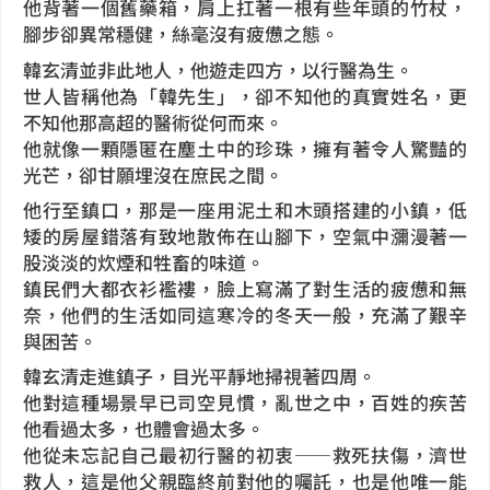
他背著一個舊藥箱，肩上扛著一根有些年頭的竹杖，
腳步卻異常穩健，絲毫沒有疲憊之態。
韓玄清並非此地人，他遊走四方，以行醫為生。
世人皆稱他為「韓先生」，卻不知他的真實姓名，更
不知他那高超的醫術從何而來。
他就像一顆隱匿在塵土中的珍珠，擁有著令人驚豔的
光芒，卻甘願埋沒在庶民之間。
他行至鎮口，那是一座用泥土和木頭搭建的小鎮，低
矮的房屋錯落有致地散佈在山腳下，空氣中瀰漫著一
股淡淡的炊煙和牲畜的味道。
鎮民們大都衣衫襤褸，臉上寫滿了對生活的疲憊和無
奈，他們的生活如同這寒冷的冬天一般，充滿了艱辛
與困苦。
韓玄清走進鎮子，目光平靜地掃視著四周。
他對這種場景早已司空見慣，亂世之中，百姓的疾苦
他看過太多，也體會過太多。
他從未忘記自己最初行醫的初衷——救死扶傷，濟世
救人，這是他父親臨終前對他的囑託，也是他唯一能