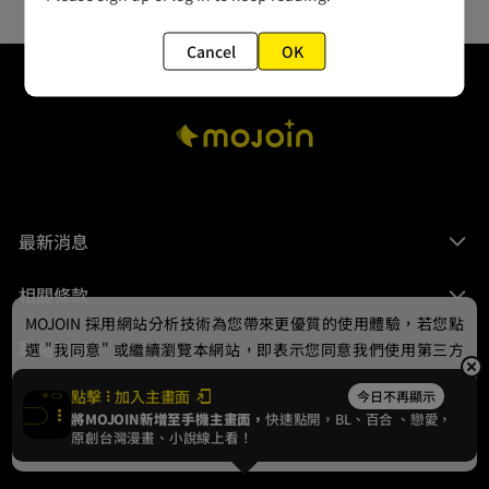
Cancel
OK
最新消息
相關條款
MOJOIN
採用網站分析技術為您帶來更優質的使用體驗，若您點
聯絡我們
選 "我同意" 或繼續瀏覽本網站，即表示您同意我們使用第三方
Cookie，欲瞭解更多資訊請見
隱私權政策
。
點擊
加入主畫面
今日不再顯示
將MOJOIN新增至手機主畫面，
快速點開，BL、
百合
、戀愛，
我同意
原創台灣漫畫、小說線上看！
© 2024 gamania Digital Entertainment Co., Ltd.