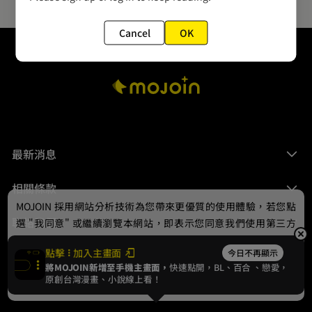
Cancel
OK
最新消息
相關條款
MOJOIN
採用網站分析技術為您帶來更優質的使用體驗，若您點
聯絡我們
選 "我同意" 或繼續瀏覽本網站，即表示您同意我們使用第三方
Cookie，欲瞭解更多資訊請見
隱私權政策
。
點擊
加入主畫面
今日不再顯示
將MOJOIN新增至手機主畫面，
快速點開，BL、
百合
、戀愛，
我同意
原創台灣漫畫、小說線上看！
© 2024 gamania Digital Entertainment Co., Ltd.