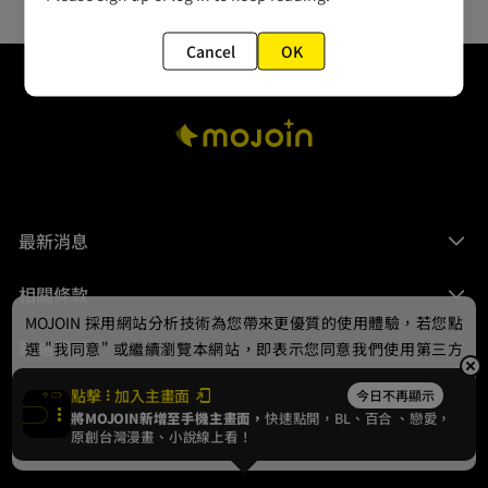
Cancel
OK
最新消息
相關條款
MOJOIN
採用網站分析技術為您帶來更優質的使用體驗，若您點
聯絡我們
選 "我同意" 或繼續瀏覽本網站，即表示您同意我們使用第三方
Cookie，欲瞭解更多資訊請見
隱私權政策
。
點擊
加入主畫面
今日不再顯示
將MOJOIN新增至手機主畫面，
快速點開，BL、
百合
、戀愛，
我同意
原創台灣漫畫、小說線上看！
© 2024 gamania Digital Entertainment Co., Ltd.