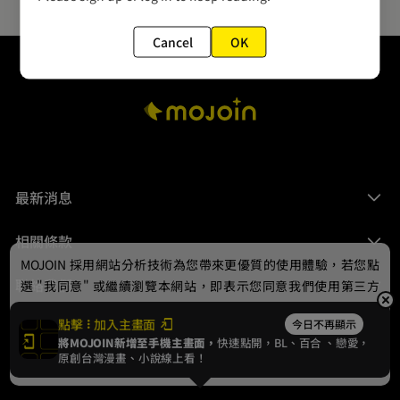
Cancel
OK
最新消息
相關條款
MOJOIN
採用網站分析技術為您帶來更優質的使用體驗，若您點
聯絡我們
選 "我同意" 或繼續瀏覽本網站，即表示您同意我們使用第三方
Cookie，欲瞭解更多資訊請見
隱私權政策
。
點擊
加入主畫面
今日不再顯示
將MOJOIN新增至手機主畫面，
快速點開，BL、
百合
、戀愛，
我同意
原創台灣漫畫、小說線上看！
© 2024 gamania Digital Entertainment Co., Ltd.