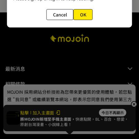
Cancel
OK
最新消息
相關條款
MOJOIN
採用網站分析技術為您帶來更優質的使用體驗，若您點
聯絡我們
選 "我同意" 或繼續瀏覽本網站，即表示您同意我們使用第三方
Cookie，欲瞭解更多資訊請見
隱私權政策
。
點擊
加入主畫面
今日不再顯示
將MOJOIN新增至手機主畫面，
快速點開，BL、
百合
、戀愛，
我同意
原創台灣漫畫、小說線上看！
© 2024 gamania Digital Entertainment Co., Ltd.