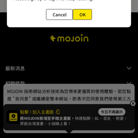
Cancel
OK
最新消息
相關條款
MOJOIN
採用網站分析技術為您帶來更優質的使用體驗，若您點
聯絡我們
選 "我同意" 或繼續瀏覽本網站，即表示您同意我們使用第三方
Cookie，欲瞭解更多資訊請見
隱私權政策
。
點擊
加入主畫面
今日不再顯示
將MOJOIN新增至手機主畫面，
快速點開，BL、
百合
、戀愛，
我同意
原創台灣漫畫、小說線上看！
© 2024 gamania Digital Entertainment Co., Ltd.