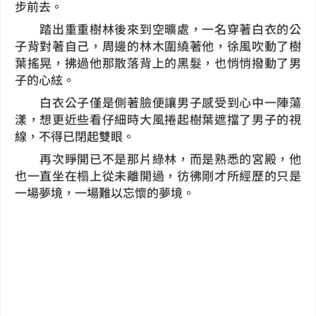
步前去。
踏出重重樹林後來到空曠處，一名穿著白衣的公
子背對著自己，周邊的林木圍繞著他，徐風吹動了樹
葉搖晃，拂過他那散落背上的黑髮，也悄悄撥動了男
子的心絃。
白衣公子僅是側著臉便讓男子感受到心中一陣蕩
漾，想更近些看仔細時大風捲起樹葉遮擋了男子的視
線，不得已閉起雙眼。
再次睜開已不是那片綠林，而是熟悉的宮殿，他
也一直坐在榻上從未離開過，彷彿剛才所經歷的只是
一場夢境，一場難以忘懷的夢境。