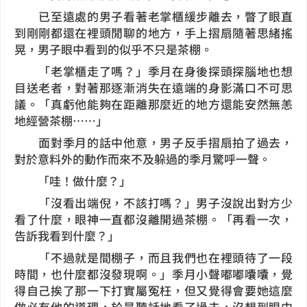
已至遠處的男子看著老掌櫃緩步離去，瞥了眼直
到剛剛都還在裡頭閒聊的地方，手上摺扇隨著思緒搖
晃，男子眼中看到的似乎不只是茶棚。
「老掌櫃走了嗎？」季月在身後探頭探腦地也想
目送老者，對著那逐漸消失在遠端的身影滿口不可思
議。「真虧他能夠在距離那麼近的地方還能安然無恙
地經營茶棚……」
面對季月的話中他意，男子反手摺扇拍了過去，
對於意料外的動作而來不及躲過的季月驚呼一聲。
「哇！做什麼？」
「沒看出端倪，不該打嗎？」男子沒說出對方少
看了什麼，眼神一直都沒離開過茶棚。「再看一次，
告訴我看到什麼？」
「不過就是間棚子，而且我們也在裡頭待了一段
時間，也什麼都沒發現啊。」季月小聲嘟嘟囔囔，覺
得自己挨了那一下打實屬冤枉，但又覺得會要她這麼
做必有他的道理，於是聽話地看了過去，沒想到眼中