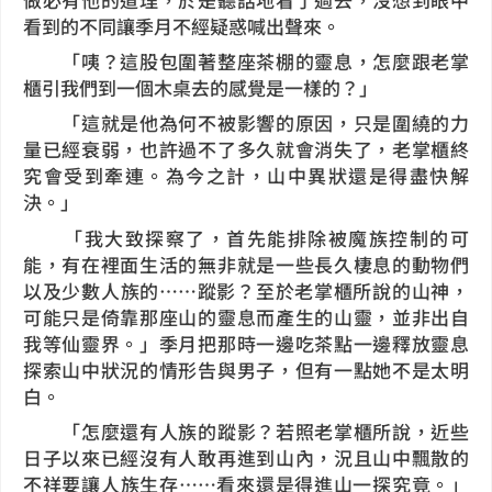
看到的不同讓季月不經疑惑喊出聲來。
「咦？這股包圍著整座茶棚的靈息，怎麼跟老掌
櫃引我們到一個木桌去的感覺是一樣的？」
「這就是他為何不被影響的原因，只是圍繞的力
量已經衰弱，也許過不了多久就會消失了，老掌櫃終
究會受到牽連。為今之計，山中異狀還是得盡快解
決。」
「我大致探察了，首先能排除被魔族控制的可
能，有在裡面生活的無非就是一些長久棲息的動物們
以及少數人族的……蹤影？至於老掌櫃所說的山神，
可能只是倚靠那座山的靈息而產生的山靈，並非出自
我等仙靈界。」季月把那時一邊吃茶點一邊釋放靈息
探索山中狀況的情形告與男子，但有一點她不是太明
白。
「怎麼還有人族的蹤影？若照老掌櫃所說，近些
日子以來已經沒有人敢再進到山內，況且山中飄散的
不祥要讓人族生存……看來還是得進山一探究竟。」