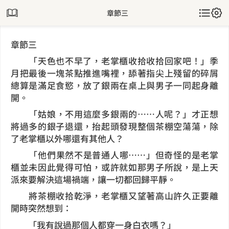
章節三
章節三
「天色也不早了，老掌櫃收拾收拾回家吧！」季
月把最後一塊茶點推進嘴裡，舔著指尖上殘留的碎屑
總算是滿足食慾，放了銀兩在桌上與男子一同起身離
開。
「姑娘，不用這麼多銀兩的……人呢？」才正想
將過多的銀子退還，抬起頭發現整個茶棚空蕩蕩，除
了老掌櫃以外哪還有其他人？
「他們果然不是普通人哪……」但奇怪的是老掌
櫃並未因此覺得可怕，或許就如那男子所說，是上天
派來要解決這場禍端，讓一切都回歸平靜。
將茶棚收拾乾淨，老掌櫃又望著高山許久正要離
開時突然想到：
「我有說過那個人都穿一身白衣嗎？」