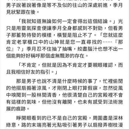
男子說著說著像是等不及似的往山的深處前進，季月
見狀緊跟在後。
「我就知道無論如何一定會得出這個結論。」光
只是用靈氣探查便讓季月全身都感到不對勁，但看男
子那蓄勢待發的模樣，橫豎是阻止不了。「您就這麼
肯定老掌櫃口中的山神就是您一直尋找的……『那
位』？」季月忍不住抽了抽嘴，絞盡腦汁也想不出一
個能夠好好稱呼那個虛無飄渺的存在。
「不肯定，但就是因為不肯定才要親眼確認，而
且我相信好友的指引。」
那是男子也說不清是什麼時候的事了，忙裡偷閒
的他摺扇搧著涼風，才剛閉上眼打算假寐，忽然從風
中嗅聞到一股林間清香，他很清楚自己的宮殿裡不會
有這樣的氣味，但他沒有離開，也未有感受到法術施
展的痕跡。
睜開眼看到的已不是自己的宮殿，周圍盡是深林
綠意，路的末端亮著光點吸引著男子以扇撥弄樹枝漫