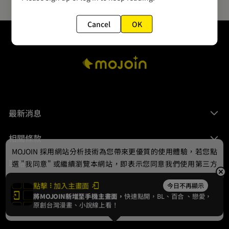
Cancel
OK
最新消息
相關條款
MOJOIN
採用網站分析技術為您帶來更優質的使用體驗，若您點
聯絡我們
選 "我同意" 或繼續瀏覽本網站，即表示您同意我們使用第三方
Cookie，欲瞭解更多資訊請見
隱私權政策
。
點擊
加入主畫面
今日不再顯示
將MOJOIN新增至手機主畫面，
快速點開，BL、
百合
、戀愛，
我同意
原創台灣漫畫、小說線上看！
© 2024 gamania Digital Entertainment Co., Ltd.