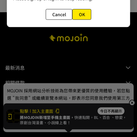
Cancel
OK
最新消息
相關條款
MOJOIN
採用網站分析技術為您帶來更優質的使用體驗，若您點
聯絡我們
選 "我同意" 或繼續瀏覽本網站，即表示您同意我們使用第三方
Cookie，欲瞭解更多資訊請見
隱私權政策
。
點擊
加入主畫面
今日不再顯示
將MOJOIN新增至手機主畫面，
快速點開，BL、
百合
、戀愛，
我同意
原創台灣漫畫、小說線上看！
© 2024 gamania Digital Entertainment Co., Ltd.