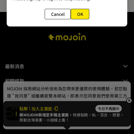
Cancel
OK
最新消息
相關條款
MOJOIN
採用網站分析技術為您帶來更優質的使用體驗，若您點
聯絡我們
選 "我同意" 或繼續瀏覽本網站，即表示您同意我們使用第三方
Cookie，欲瞭解更多資訊請見
隱私權政策
。
點擊
加入主畫面
今日不再顯示
將MOJOIN新增至手機主畫面，
快速點開，BL、
百合
、戀愛，
我同意
原創台灣漫畫、小說線上看！
© 2024 gamania Digital Entertainment Co., Ltd.