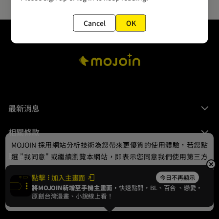
Cancel
OK
最新消息
相關條款
MOJOIN
採用網站分析技術為您帶來更優質的使用體驗，若您點
聯絡我們
選 "我同意" 或繼續瀏覽本網站，即表示您同意我們使用第三方
Cookie，欲瞭解更多資訊請見
隱私權政策
。
點擊
加入主畫面
今日不再顯示
將MOJOIN新增至手機主畫面，
快速點開，BL、
百合
、戀愛，
我同意
原創台灣漫畫、小說線上看！
© 2024 gamania Digital Entertainment Co., Ltd.