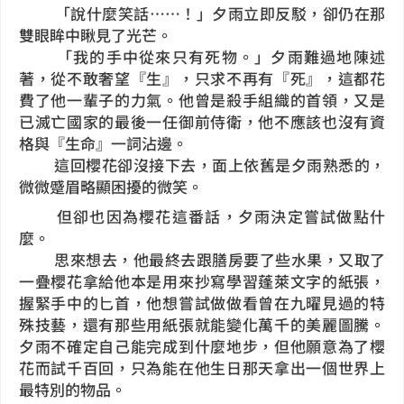
「說什麼笑話……！」夕雨立即反駁，卻仍在那
雙眼眸中瞅見了光芒。
「我的手中從來只有死物。」夕雨難過地陳述
著，從不敢奢望『生』，只求不再有『死』，這都花
費了他一輩子的力氣。他曾是殺手組織的首領，又是
已滅亡國家的最後一任御前侍衛，他不應該也沒有資
格與『生命』一詞沾邊。
這回櫻花卻沒接下去，面上依舊是夕雨熟悉的，
微微蹙眉略顯困擾的微笑。
但卻也因為櫻花這番話，夕雨決定嘗試做點什
麼。
思來想去，他最終去跟膳房要了些水果，又取了
一疊櫻花拿給他本是用來抄寫學習蓬萊文字的紙張，
握緊手中的匕首，他想嘗試做做看曾在九曜見過的特
殊技藝，還有那些用紙張就能變化萬千的美麗圖騰。
夕雨不確定自己能完成到什麼地步，但他願意為了櫻
花而試千百回，只為能在他生日那天拿出一個世界上
最特別的物品。