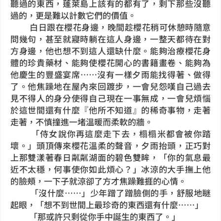
聽過的東西，蓬萊島上該有的都有了，剩下那些沒聽
過的，更是難以計數它們的價值。
白日跟在櫻花身邊，晚間趁櫻花稍可休憩時隨意
問幾句，甚至就寢時躺在這人身邊，一整天都待在對
方身邊，他也想不到這人還缺什麼。能夠治療櫻花身
體的珍貴藥材、能夠使櫻花開心的書籍畫卷、能夠為
他慶生的豐盛宴席……沒有一樣夕雨能找得著、做得
了。他焦躁地在屋內來回踱步，一會兒怨嘆自己過去
見不得人的身分使得自己現在一事無成，一會兒煩惱
於這世間還有什麼『他所不知道』的稀奇事物，走著
走著，不慎撞進一堵溫暖而柔軟的牆。
「侍女說你再這麼走下去，榻榻米都會被你踏
壞。」頭頂傳來櫻花溫柔的聲音，夕雨抬頭，正巧對
上那雙漾著春日粼粼湖面的碧色雙眸，「你的氣息最
近不太穩，何事使你如此煩心？」冰涼的大手撫上他
的臉頰，一下子就涼卻了方才焦躁難捱的心情。
「沒什麼……」少年蹭了蹭臉側的手，舒服地瞇
起眼，「想不到世間上最珍奇的東西還有什麼……」
「那或許只剩從你手中誕生的東西了。」