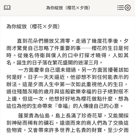
為你綻放（櫻花×夕雨）
為你綻放（櫻花×夕雨）
直到花朵們勝放又凋零，走過了幾度花季後，夕
雨才驚覺自己忽略了件重要的事──櫻花的生日是何
時。從幾名侍衛與僕人的口中打探才曉得，人如其
名，誕生的日子落在繁花盛開的迷濛三月。
一方面慶幸自己還未錯過，另一方面苦擾著該如
何是好，日子一天天逼近，他卻想不到任何能表示的
辦法。這是夕雨人生中第一次如此重視他人的生日，
過往殘酷灰暗的歲月與這般歡樂幸福的日子絕對搭不
上邊，但這一次，他想好好地為櫻花做點什麼，想為
這位為他的生命帶來『幸福』的人傳達自己的心意。
蓬萊貴為仙島，島上長滿了珍奇花草，又能開採
到神秘而稀有的礦石，遠道而來的商人們為了交換這
些物資，又會帶來許多世界上名貴的財寶，至少夕雨