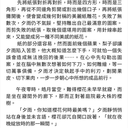
先將紙張對折再對折，時而是四方形，時而是三
角形，再從不同邊角剪開或割出幾個口子，再將紙張
攤開後，便會變成幾何對稱的美麗紙雕花。失敗了無
數次，夕雨仍不氣餒，堅持雕出自己最滿意的圖案。
而剪失敗的紙張，取幾個還堪用的圖案，用針線串起
來，又能變成另一種不同美感的紙花。
紙的部分還容易，然而面前幾個蘋果、梨子卻讓
夕雨陷入苦思，他大概知道怎麼下手，可就怕一個失
誤會造成無法挽回的後果……。在心中先勾勒出圖
案，並在腦中無數次想著如何下刀、如何雕繪，等一
切萬事俱備，夕雨才決定執起手中的利刃，劃開果
皮、切下果肉，一步一步朝心中所想的成品前行。
午夜零時，皓月當空，難得櫻花未早早就寢，而
是坐在寢間外的廊下，那而正對著庭院最大株的櫻
樹。
「夕雨，你知道櫻花何時最美嗎？」夕雨靜悄悄
站在身後並未言語，櫻花卻兀自開口說著，
「就在夜
晚綻放時的那一瞬間。」