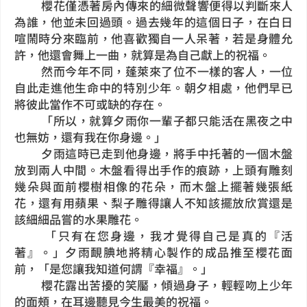
櫻花僅憑著房內傳來的細微聲響便得以判斷來人
為誰，他並未回過頭。過去幾年的這個日子，在白日
喧鬧時分來臨前，他喜歡獨自一人呆著，若是身體允
許，他還會舞上一曲，就算是為自己獻上的祝福。
然而今年不同，蓬萊來了位不一樣的客人，一位
自此走進他生命中的特別少年。朝夕相處，他們早已
將彼此當作不可或缺的存在。
「所以，就算夕雨你一輩子都只能活在黑夜之中
也無妨，還有我在你身邊。」
夕雨這時已走到他身邊，將手中托著的一個木盤
放到兩人中間。木盤看得出手作的痕跡，上頭有雕刻
幾朵與面前櫻樹相像的花朵，而木盤上擺著幾張紙
花，還有用蘋果、梨子雕得讓人不知該擺放欣賞還是
該細細品嘗的水果雕花。
「只有在您身邊，我才覺得自己是真的『活
著』。」夕雨靦腆地將精心製作的成品推至櫻花面
前，「是您讓我知道何謂『幸福』。」
櫻花露出苦擾的笑靨，傾過身子，輕輕吻上少年
的面頰，在耳邊聽見今生最美的祝福。