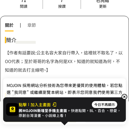
71
7
已完結
閱讀
按讚
更新
關於
|
章節
簡介
【作者有話要說:公主名容大家自行帶入，這裡就不取名了，以
OO代表；至於哥哥的名字為何是XX，知道的就知道為何，不
知道的就去打主線吧~】
MOJOIN
採用網站分析技術為您帶來更優質的使用體驗，若您點
選 "我同意" 或繼續瀏覽本網站，即表示您同意我們使用第三方
作者
Cookie，欲瞭解更多資訊請見
隱私權政策
。
點擊
加入主畫面
今日不再顯示
凜冽
將MOJOIN新增至手機主畫面，
快速點開，BL、
百合
、戀愛，
我同意
開始閱讀
收藏
原創台灣漫畫、小說線上看！
Hashtag