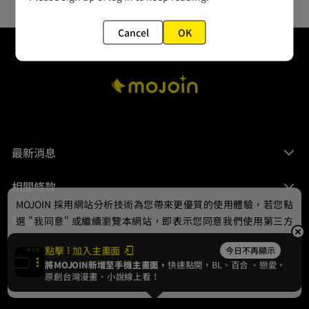
Cancel
OK
最新消息
相關條款
MOJOIN
採用網站分析技術為您帶來更優質的使用體驗，若您點
聯絡我們
選 "我同意" 或繼續瀏覽本網站，即表示您同意我們使用第三方
Cookie，欲瞭解更多資訊請見
隱私權政策
。
點擊
加入主畫面
今日不再顯示
將MOJOIN新增至手機主畫面，
快速點開，BL、
百合
、戀愛，
我同意
原創台灣漫畫、小說線上看！
© 2024 gamania Digital Entertainment Co., Ltd.