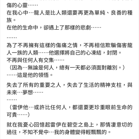
傷的心靈……
在我心中…龍人是比人類還要再更為單純、良善的種
族。
在他的生命中，卻遇上了那樣的悲劇……
……
為了不再擁有這樣的傷痛之情，不再相信欺騙傷害龍
人一族的人類……他選擇將自己的心凍結，封閉。
不再與任何人有交集……
（因為…無論是何人，總有一天都必須面對離別。）
……這是他的領悟。
失去了所有的重要之人，失去了生活的精神支柱，與
未來…夢想……
……
（雷伊他…或許比任何人，都還要更珍重眼前生命的
可貴……）
就在我憂心回憶起雷伊在碧空之島上，那情凄意切的
過往，不知不覺中…我的身體變得輕飄飄的。