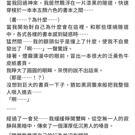
當我回過神來，我居然飄浮在一片漆黑的隧道，快速
穿梭於一本本五顏六色的書本之間……
（書……？為什麼……）
當我開始對自己為什麼會在這裡，和那些環繞隧道
中，各式各樣的書本感到疑惑時……
猛然間——我的額頭似乎是撞上了什麼，使我不自覺
發出了「啊……」一聲驚訝。
接著，煙霧瀰漫中的眼前，冒出一本很大的泛黃色牛
皮紙書頁。
我睜大了圓圓的眼眸，呆愣的說不出話來。
（那是……！？）
沒想到
巨大的書頁
一下子，猶如黑洞襲來般把我整個
人吸入進去——
「啊……」
……
經過了一會兒……我緩緩睜開雙眸，從空無一人的寂
靜與黑暗中，傳來了一個渾厚低沉男人的嗓音。