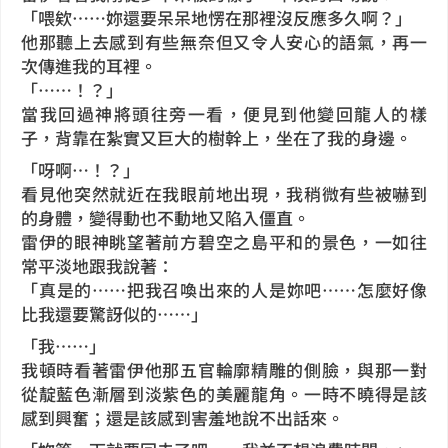
「喂欸……妳還要呆呆地愣在那裡沒反應多久啊？」
他那聽上去感到有些無奈但又令人安心的語氣，再一
次傳進我的耳裡。
「……！？」
當我回過神將頭往旁一看，便見到他變回龍人的樣
子，背靠在紮實又巨大的樹幹上，坐在了我的身邊。
「呀啊…！？」
看見他突然就近在我眼前地出現，我稍微有些被嚇到
的身體，變得動也不動地又陷入僵直。
雷伊的眼神眺望著前方碧空之島平和的景色，一如往
常平淡地跟我說著：
「真是的……把我召喚出來的人是妳吧……怎麼好像
比我還要驚訝似的……」
「我……」
我頓時看著雷伊他那五官輪廓精雕的側臉，與那一對
從靛藍色漸層到淡紫色的美麗龍角。一時不曉得是該
感到興奮；還是該感到害羞地說不出話來。