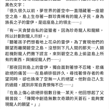
黑色文字：
『很久很久以前，夢世界的蒼空中一直隱藏著一座碧
空之島，島上生存著一群珍貴稀有的龍人子民。身為
族長之子的雷伊，是這座島上的領主……』
『有一天貪婪自私的盜獵者，因為珍奇龍人和龍鱗，
所以計劃對龍人示好。』
『聽著孩子們想看地上花朵的雷伊，為了實現他們的
願望而離開碧空之島。沒想到下凡人間的那天…人類
趁機對龍人們撒下謊言，來到碧空之島上偷盜島上所
有的東西，與捕捉龍人們……』
『那夜回到島上的雷伊，獨自面對著慘不忍睹、悲痛
欲絕的痛苦……在島嶼徘徊許久，尋找著倖存者的希
望同時，卻也換來了空無一人的絕望。他對自己人生
的過錯，感到非常自責懊悔不已……』
『在島上傷心欲絕徘徊數日後…某天，他回想起了父
親曾說：「傳聞中創造無數次奇蹟的天蒼石，能夠實
現龍人的願望。」』