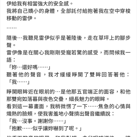
伊給我有相當強大的安全感。
我將自己嬌小的身體，全部託付給抱著我在空中穿梭
移動的雷伊。
……
隨後…我聽見雷伊似乎是著陸後，走在草坪上的腳步
聲。
雷伊像是在關心我剛剛受寵若驚的感受，而問候我一
語：
「妳…還好嗎……」
聽著他的聲音，我才緩緩睜開了雙眸回答著他：
「我……」
睜開眼眸近在眼前的…是他那五官端正的面容，和他
那雙宛如落暮與夜色交疊，細長魅力的眼眸。
看到這一幕畫面，我稍微愣了一下……焦急的心情與
熾熱的臉頰，使我害羞地小聲擠出聲音繼續說：
「我…沒事。謝謝你……」
「抱歉……似乎讓妳嚇到了呢。」