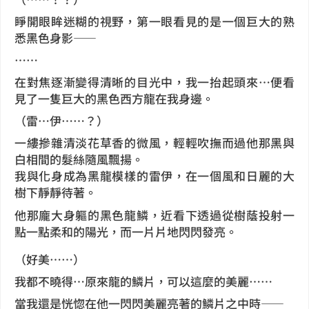
睜開眼眸迷糊的視野，第一眼看見的是一個巨大的熟
悉黑色身影——
……
在對焦逐漸變得清晰的目光中，我一抬起頭來…便看
見了一隻巨大的黑色西方龍在我身邊。
（雷…伊……？）
一縷摻雜清淡花草香的微風，輕輕吹撫而過他那黑與
白相間的髮絲隨風飄揚。
我與化身成為黑龍模樣的雷伊，在一個風和日麗的大
樹下靜靜待著。
他那龐大身軀的黑色龍鱗，近看下透過從樹蔭投射一
點一點柔和的陽光，而一片片地閃閃發亮。
（好美……）
我都不曉得…原來龍的鱗片，可以這麼的美麗……
當我還是恍惚在他一閃閃美麗亮著的鱗片之中時——