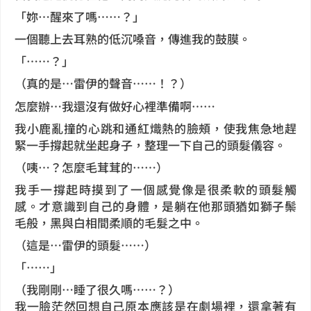
「妳…醒來了嗎……？」
一個聽上去耳熟的低沉嗓音，傳進我的鼓膜。
「……？」
（真的是…雷伊的聲音……！？）
怎麼辦…我還沒有做好心裡準備啊……
我小鹿亂撞的心跳和通紅熾熱的臉頰，使我焦急地趕
緊一手撐起就坐起身子，整理一下自己的頭髮儀容。
（咦…？怎麼毛茸茸的……）
我手一撐起時摸到了一個感覺像是很柔軟的頭髮觸
感。才意識到自己的身體，是躺在他那頭猶如獅子鬃
毛般，黑與白相間柔順的毛髮之中。
（這是…雷伊的頭髮……）
「……」
（我剛剛…睡了很久嗎……？）
我一臉茫然回想自己原本應該是在劇場裡，還拿著有