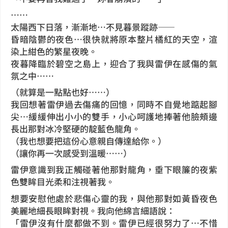
……
太陽西下日落，漸漸地…不見暮景蹤跡——
昏暗陰鬱的夜色…很快就將原本整片橘紅的天空，渲
染上紺色的繁星夜晚。
夜暮降臨於碧空之島上，迎合了我與雷伊在感傷的氣
氛之中……
（就算是一點點也好……）
我回想著雷伊過去傷痛的回憶，同時不自覺地踮起腳
尖…緩緩伸出小小的雙手，小心呵護地捧著他臉頰邊
長出那對冰冷堅硬的靛藍色龍角。
（我也想要把這份心意親自傳達給你。）
（讓你再一次感受到溫暖……）
雷伊意識到我正觸碰著他那對龍角，垂下眼簾的夜紫
色雙眸目光柔和注視著我。
想要安慰他處於悲傷心靈的我，與他那對如黃昏夜色
美麗地細長眼眸對視。我向他綿言細語說：
「雷伊沒有什麼都做不到。雷伊已經很努力了…不惜