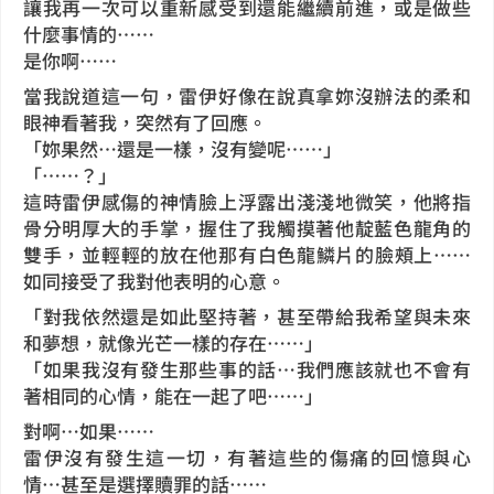
讓我再一次可以重新感受到還能繼續前進，或是做些
什麼事情的……
是你啊……
當我說道這一句，雷伊好像在說真拿妳沒辦法的柔和
眼神看著我，突然有了回應。
「妳果然…還是一樣，沒有變呢……」
「……？」
這時雷伊感傷的神情臉上浮露出淺淺地微笑，他將指
骨分明厚大的手掌，握住了我觸摸著他靛藍色龍角的
雙手，並輕輕的放在他那有白色龍鱗片的臉頰上……
如同接受了我對他表明的心意。
「對我依然還是如此堅持著，甚至帶給我希望與未來
和夢想，就像光芒一樣的存在……」
「如果我沒有發生那些事的話…我們應該就也不會有
著相同的心情，能在一起了吧……」
對啊…如果……
雷伊沒有發生這一切，有著這些的傷痛的回憶與心
情…甚至是選擇贖罪的話……