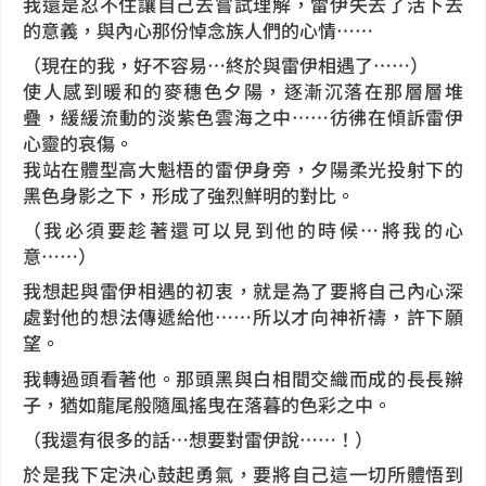
我還是忍不住讓自己去嘗試理解，雷伊失去了活下去
的意義，與內心那份悼念族人們的心情……
（現在的我，好不容易…終於與雷伊相遇了……）
使人感到暖和的麥穗色夕陽，逐漸沉落在那層層堆
疊，緩緩流動的淡紫色雲海之中……彷彿在傾訴雷伊
心靈的哀傷。
我站在體型高大魁梧的雷伊身旁，夕陽柔光投射下的
黑色身影之下，形成了強烈鮮明的對比。
（我必須要趁著還可以見到他的時候…將我的心
意……）
我想起與雷伊相遇的初衷，就是為了要將自己內心深
處對他的想法傳遞給他……所以才向神祈禱，許下願
望。
我轉過頭看著他。那頭黑與白相間交織而成的長長辮
子，猶如龍尾般隨風搖曳在落暮的色彩之中。
（我還有很多的話…想要對雷伊說……！）
於是我下定決心鼓起勇氣，要將自己這一切所體悟到