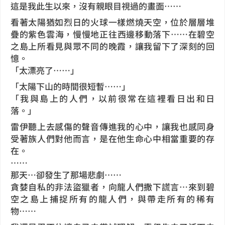
這是我此生以來，沒有親眼目視過的畫面……
看著太陽猶如烈日的火球一樣燃燒天空，位於層層堆
疊的紫色雲海，慢慢地正往西邊移動落下……在碧空
之島上所看見與眾不同的晚霞，讓我留下了深刻的回
憶。
「太漂亮了……」
「太陽下山的時間很短暫……」
「我與島上的人們，以前很常在這裡看日出和日
落。」
雷伊聽上去感傷的聲音傳進我的心中，讓我也感同身
受著族人們對他而言，是在他生命心中相當重要的存
在。
……
那天…卻發生了那場悲劇……
貪婪自私的非法盜獵者，向龍人們撒下謊言…來到碧
空之島上捕捉所有的龍人們，與帶走所有的稀有
物……