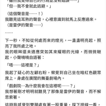
「雖然我覺得自己的行為並沒有錯誤……」
「但…我不會就此逃避。」
（這個聲音是……！）
我聽見這耳熟的聲音，心裡意識到就馬上反應過來。
（是雷伊的聲音……）
……
下一秒，不知從何處而來的燈光，一盞盞明亮起，照
亮了我所處之地。
我的眼眸還未適應突如其來耀眼的光線，而微微瞇
起，小聲喃喃自語著：
「唔……這裡是？」
我起了疑心的左顧右盼，察覺到自己坐在暗紅色觀眾
席上，身處在廣闊的舞臺劇場內。
「戲劇院…為什麼我會在這裡呢……？」
我想著剛才明明就聽見了那像是雷伊的聲音，而不解
思索著。
這時我感覺到雙腿處有著一股重量，探下視線一看，