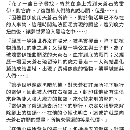
『花了一些日子尋找，終於在島上找到天蒼石的雷
伊，對它許下了復甦族人們的真誠心願，但是……』
『因著雷伊使用天蒼石所許下，對於復活早已不存在
的人事物，這種時間無法回溯實現的願望，遭到魔力
扭曲後，讓夢世界陷入黑暗之中……』
『經歷一場讓世界沒有陽光，被黑雲覆蓋，降下動植
物結晶化的龍之淚；又經歷一場公主與王子們，為了
破壞雷伊扭曲願望的天蒼石，血拼到底的戰鬥；又經
歷一場因天蒼石殘留碎片的魔力暴走－－大海結晶化
凝結成結晶塔，出現了長得像龍的怪物，襲擊城鎮與
人們……』
『讓夢世界逢處黑暗危機，對天蒼石許願所犯下罪行
的雷伊，因此被人們在右腳鎖上，封印住他那有生俱
來身為龍人強大魔力的枷鎖，來代替處刑的懲罰。』
『雷伊為了償還過去所犯下的罪行，決定以贖罪來解
除腳上的枷鎖……在他的心裡也明白，這或許就是向
天蒼石許願的重量，所換來償還的等量代價。』
『在他心中所背負的這一切，包括過去的傷痛、對族