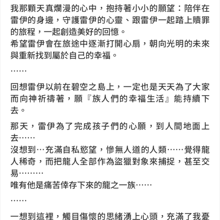
我那顆天真爛漫的心中，抱持著小小的願望：陪伴在
雷伊的身邊，守護雷伊的心靈、跟雷伊一起踏上贖罪
的旅程，一起創造美好的回憶。
希望雷伊會在旅途中逐漸打開心扇，朝向光明的未來
與重新找到屬於自己的幸福。
……
回想雷伊以前在碧空之島上，一定也是天天為了大家
而向神祈禱著，願『族人們的幸福生活』能持續下
去。
那天，雷伊為了完成孩子們的心願，到人間地面上
去……
沒想到…充滿自私慾望，慘無人道的人類……覺得龍
人稀奇，而把龍人全部作為盜獵對象來捕捉，甚至交
易………
唯有他是痛苦倖存下來的龍之一族……
……
一想到這裡，觸目傷懷的思緒湧上心頭，充滿了我憂