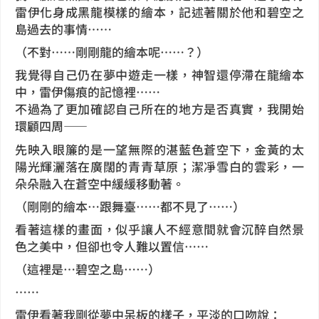
雷伊化身成黑龍模樣的繪本，記述著關於他和碧空之
島過去的事情……
（不對……剛剛龍的繪本呢……？）
我覺得自己仍在夢中遊走一樣，神智還停滯在龍繪本
中，雷伊傷痕的記憶裡……
不過為了更加確認自己所在的地方是否真實，我開始
環顧四周——
先映入眼簾的是一望無際的湛藍色蒼空下，金黃的太
陽光輝灑落在廣闊的青青草原；潔凈雪白的雲彩，一
朵朵融入在蒼空中緩緩移動著。
（剛剛的繪本…跟舞臺……都不見了……）
看著這樣的畫面，似乎讓人不經意間就會沉醉自然景
色之美中，但卻也令人難以置信……
（這裡是…碧空之島……）
……
雷伊看著我剛從夢中呆板的樣子，平淡的口吻說：