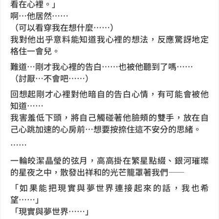
看在心裡。」
啊…他居然……
（可以看穿我在想什麼……）
我對他出乎意料能知道我心裡的想法，反應驚訝地定
格住一會兒。
難道…剛才我心裡的告白……也被他聽到了嗎……
（討厭…不會吧……）
回想起剛才心裡對他暗自的告白心情，有可能會被他
知道……
我害羞低下頭，將自己觸碰著他臉頰的雙手，放在自
己心跳加速的心房前…想要按捺住這不安分的思緒。
……
一輪皎潔晶瑩的弦月，高高掛在繁星點綴、銀河璀璨
的星夜之中，散發出祥和的光芒籠罩著我們——
「如果能把現實與夢世界連接起來的話，我也希
望……」
「現實與夢世界……」