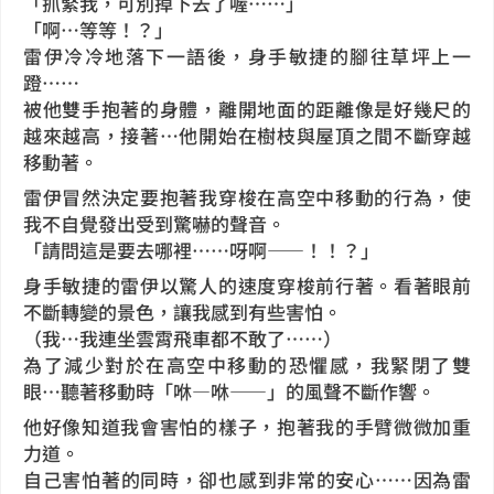
「抓緊我，可別掉下去了喔……」
「啊…等等！？」
雷伊冷冷地落下一語後，身手敏捷的腳往草坪上一
蹬……
被他雙手抱著的身體，離開地面的距離像是好幾尺的
越來越高，接著…他開始在樹枝與屋頂之間不斷穿越
移動著。
雷伊冒然決定要抱著我穿梭在高空中移動的行為，使
我不自覺發出受到驚嚇的聲音。
「請問這是要去哪裡……呀啊——！！？」
身手敏捷的雷伊以驚人的速度穿梭前行著。看著眼前
不斷轉變的景色，讓我感到有些害怕。
（我…我連坐雲霄飛車都不敢了……）
為了減少對於在高空中移動的恐懼感，我緊閉了雙
眼…聽著移動時「咻—咻——」的風聲不斷作響。
他好像知道我會害怕的樣子，抱著我的手臂微微加重
力道。
自己害怕著的同時，卻也感到非常的安心……因為雷