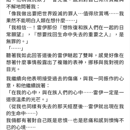
不解地問著我：
「像我做出要把世界毀滅的罪人…值得欣賞嗎……我
果然不能明白人類在想什麼……」
「我相信…！雷伊那份『想恢復和族人們在一起的日
常願望』，『想要找回生命中失去的重要之人』，是
無罪的。」
「……」
聽著我如此回答道後的雷伊瞇起了雙眸，感覺好像在
想著什麼事情般露出了複雜的表神，挪移與我對視的
目光。
我繼續向他表明接受過去的傷痛，與我一同振作的心
意，和他繼續說著：
「在我的心中，與在族人們的心中……雷伊一定是一
道很溫柔的光芒。」
（從我也同樣有失去的那天經歷後…雷伊就出現在我
的生命中……）
我倆都有著對自己既是悲憤…也是悲痛和感到懊悔不
已的心境……