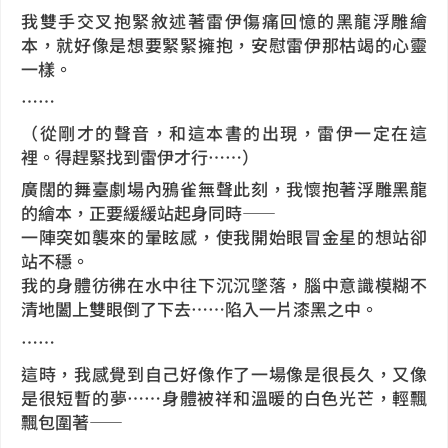
我雙手交叉抱緊敘述著雷伊傷痛回憶的黑龍浮雕繪
本，就好像是想要緊緊擁抱，安慰雷伊那枯竭的心靈
一樣。
……
（從剛才的聲音，和這本書的出現，雷伊一定在這
裡。得趕緊找到雷伊才行……）
廣闊的舞臺劇場內鴉雀無聲此刻，我懷抱著浮雕黑龍
的繪本，正要緩緩站起身同時——
一陣突如襲來的暈眩感，使我開始眼冒金星的想站卻
站不穩。
我的身體彷彿在水中往下沉沉墜落，腦中意識模糊不
清地闔上雙眼倒了下去……陷入一片漆黑之中。
……
這時，我感覺到自己好像作了一場像是很長久，又像
是很短暫的夢……身體被祥和溫暖的白色光芒，輕飄
飄包圍著——