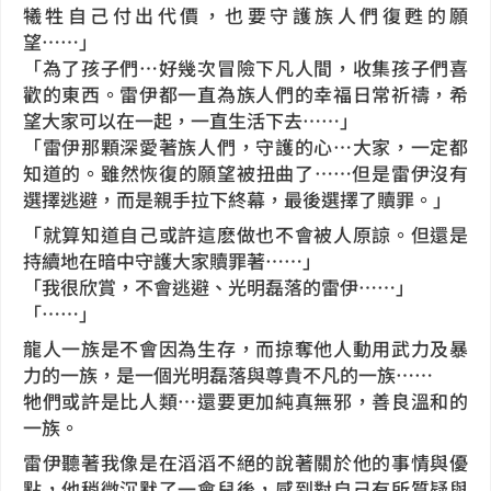
犧牲自己付出代價，也要守護族人們復甦的願
望……」
「為了孩子們…好幾次冒險下凡人間，收集孩子們喜
歡的東西。雷伊都一直為族人們的幸福日常祈禱，希
望大家可以在一起，一直生活下去……」
「雷伊那顆深愛著族人們，守護的心…大家，一定都
知道的。雖然恢復的願望被扭曲了……但是雷伊沒有
選擇逃避，而是親手拉下終幕，最後選擇了贖罪。」
「
就算知道自己或許這麽做也不會被人原諒。但還是
持續地在暗中守護大家贖罪著……」
「我很欣賞，不會逃避、光明磊落的雷伊……」
「……」
龍人一族是不會因為生存，而掠奪他人動用武力及暴
力的一族，是一個光明磊落與尊貴不凡的一族……
牠們或許是比人類…還要更加純真無邪，善良溫和的
一族。
雷伊聽著我像是在滔滔不絕的說著關於他的事情與優
點，他稍微沉默了一會兒後，感到對自己有所質疑與