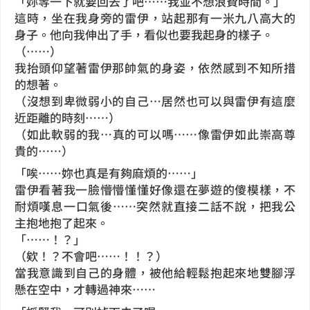
「妳等一下就要回去了吧……我並不想浪費時間。」
這時，坐在我身旁的雷伊，站起那有一米九八高大的
身子。他向我伸出了手，看似也要我起身的樣子。
（……）
我抬頭仰望著雷伊那帥氣的身姿，依然感到不知所措
的想著。
（沒想到卑微弱小的自己…居然也可以與雷伊有這麼
近距離的時刻……）
（如此軟弱的我…真的可以嗎……像雷伊如此崇高尊
貴的……）
「唉……妳也真是有夠麻煩的……」
雷伊看著我一臉懵懵懂懂好像還在夢遊的傻模樣，不
耐煩嘆息一口氣後……突然就直接二話不說，把我公
主抱地抱了起來。
「……！？」
（欸！？不會吧……！！？）
當我意識到自己的身體，被他給輕鬆抱起來地雙腳浮
懸在空中，才轉過神來……