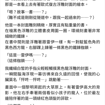
那是一本看上去有著歐式復古浮雕封面的繪本。
「嗯？故事…書……？」
（難不成是剛剛從隧道中，跟我一起過來的……？）
他是一本封面雕刻精緻，厚實且有點重量的書。
在槍黑色浮雕的立體書皮周圍一圈，環繞刻畫著非常
細緻的鐵鍊。
在書中間則是浮雕著跟雷伊一樣，有一對靛藍色角的
黑色西方龍，右腳踝上鍊著一條黑色的鐵鍊枷鎖。
「這是…雷伊嗎……？」
（這條枷鎖……）
我纖細白皙的手指尖輕輕觸摸黑色龍浮雕的封面。
一瞬間腦海浮現一幕彷彿來自久遠的回憶，使我的心
臟莫名「怦咚—怦咚—」跳動著……
畫面中一個黎明昇起的大草原上，有著雷伊高大的背
影，他左右手牽著兩個看似小孩子的龍人，位於最左
邊陪伴著的是一頭緋紅色頭髮的菲歐。