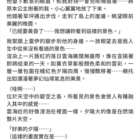
他垂下歉意的眼眉，和我對視一會兒呢喃道後……將
原本公主抱著的我，小心翼翼地放了下來。
他踏著草坪邁出步伐，走到了島上的崖邊，眺望眼前
美麗的晚霞。
「已經要黃昏了……我想讓妳看到這樣的景色。」
我緊跟上雷伊的腳步到他的身邊，一放眼望去是我人
生中從來沒有看過的景色——
渲染上一片茜紅的落日雲海廣闊無邊際，像在宣揚著
即將結束的一天。如薰衣草紫般顏色柔和的雲彩，一
層一層包圍在橘紅色夕陽四周，慢慢飄移著……襯托
出如瀰漫著夢幻仙境氣息的美景。
（哇啊……）
位於天空中的碧空之島，所看見的景色會使人有種融
入其中的感覺……
雲海近的好像浸泡在裡面一樣，夕陽大的像是在燃燒
整片天空。
「好美的夕陽……」
（這樣的畫面實在是……）