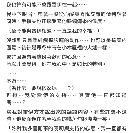
我也許有可能不會跟雷伊在一起……
我垂下眼眉，帶著一股從心酸與喜悅交雜的情緒想著
同時，手指尖也正感受著他臉頰傳來的溫度。
（至今能與雷伊相遇，一直是我的幸福。）
沒想到只是單純觸摸臉龐的動作……也可以是這麼的
溫暖。彷彿是寒冬中待在小木屋裡的火爐一樣。
或許因為有著這份喜歡你的心意……
所以才會覺得…你在我心中，是如此的特別。
……
不過……
（為什麼…要說依然呢……？）
難道…我對雷伊的支持……其實他一直都知道
嗎……？
當我對雷伊方才說出來的話語內容，有些許想不通
時，他反而像在戲弄我似的嘴角勾起淺淺一笑。
「妳對我多管閒事的嘮叨與支持的心意，我一直都有