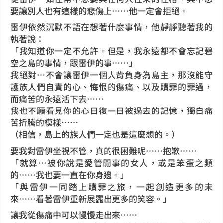
要讓別人也有這樣的悲傷上……他一定會拒絕。
雷伊依然沉默不語在想著什麼事情，他靜靜聽著我的
執著說：
「我知道你一定不允許。但是，我永遠都不會忘記碧
空之島的事情，跟雷伊的事……」
我絕對…不會讓雷伊一個人背負身為島主，那沒能守
護族人們自責的心、悔恨的傷痛、以及贖罪的罪過，
而痛苦的永遠活下去……
我也不願看見你的心日復一日被過去的記憶，獨自痛
苦折騰的模樣……
（相信，島上的族人們一定也是這麼想的。）
要我對雷伊坐視不管，真的很困難呢……抱歉……
「就算…被你說是愛管閒事的女人，或是笨蛋之類
的……我也要一直在你身邊。」
「與雷伊一同踏上贖罪之旅，一起創造更多的未
來……看著雷伊重新展露出更多的笑容。」
讓我從傷痛中可以慢慢走出來……