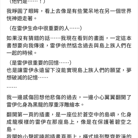
（他們是……！）
我睜圓了眼眸，看上去像是有些驚呆地在另一個世界
恍神遊走著。
（在雷伊生命中很重要的人……）
如果沒有猜錯的話……我現在看到的畫面，一定這本
書想要向我傳達，雷伊依然惦念過去與島上族人們在
一起的時候。
（是雷伊很重要的回憶……）
也是讓雷伊永遠留下沒能實現島上族人們的願望，夢
想破滅的記憶……
……
我一邊感傷回想他悲傷的過去，一邊小心翼翼翻開了
雷伊化身為黑龍的厚重浮雕繪本。
翻開第一頁的插畫，是一座位於蒼空中的島嶼，化身
成龍模樣的雷伊在那座島上，像是在保護著碧空之
島。
我開始小聲呢喃起插畫頁面上，橫式排列整齊乾淨的