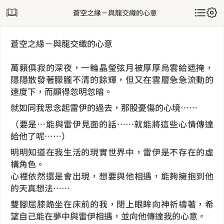
蒼空之緣－與龍交織的心意
蒼空之緣－與龍交織的心意
萬籟俱寂的深夜，一輪晶瑩弦月被厚厚烏雲給遮掩，
隱隱散發著朦朧不清的餘輝，
但又在雲層急急流動的
速度下，而顯得忽明忽暗。
就如同我思念起雷伊的過去，那股憂傷的心境……
（要是…能與雷伊見面的話……就能將這些心情傳達
給他了呢……）
明明知道在我生活的現實世界中，雷伊是不存在的虛
構角色。
心裡依然還是會出現，想要與他相遇，能夠擁抱到他
的天真想法……
雙腳屈膝跪坐在床前的我，閉上眼眸向神祈禱著，希
望自己能在夢中與雷伊相遇，並向他傳達我的心意。