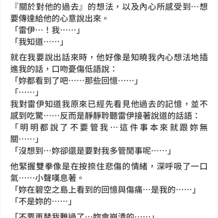
『關於對他的過去』的想法，以及內心所感受到…想
要傳達給他的心意說出來。
「雷伊…！我……」
「我知道……」
就在我要說出話來時，他好像是知曉我內心想法地插
進我的話，口吻憂傷低語說：
「妳都看到了吧……那些回憶……」
「……」
我對雷伊知道我原來已經先看見他過去的記憶，並不
感到吃驚……反而是靜靜聆聽雷伊接著說道的話語：
「明明都說了不要管我…這件事本來就跟妳無
關……」
「沒想到…妳卻還是要對我多管閒事呢……」
他緊握雙拳像是在按捺住悲傷的情緒，深呼吸了一口
氣……小聲嘆息著。
「妳在碧空之島上看到的回憶與傷痛…是我的……」
「不是妳的……」
「不要再替我難過了…妳會崩潰的……」