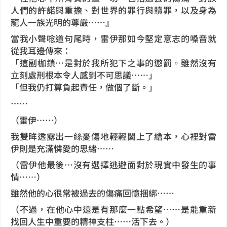
人們的許諾與重擔、對世界的罪行與贖罪，以及身為
龍人一族光明的尊嚴……』
當我小聲唸道句尾時，雷伊那如今堅定意志的嗓音就
從我耳邊傳來：
「這副枷鎖…是對於我所犯下之事的懲罰。雖然沒有
立刻處刑根本令人感到不可思議……」
「但我仍打算負起責任，做個了斷。」
……
（雷伊……）
我雙眸透露出一絲憂傷地輕輕闔上了繪本，心裡對雷
伊則是充滿憐愛的思緒……
（雷伊他最後…沒有選擇逃避面對於現實中發生的事
情……）
雖然他的心很常被過去的傷痛回憶捆綁……
（不過，在他心中還是有那麼一點希望……是能重新
找回人生中重要的精神支柱……活下去。）