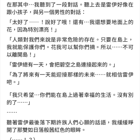
在那其中…我聽到了一段對話。聽上去是雷伊好像在
跟小孩子，與另一個男性的對話：
「太好了——！說好了哦！還有…我還想要地面上的
花，因為特別漂亮！」
「人類對我們來說是非常危險的存在。只要在島上，
我就能保護你們。花我可以幫你們摘。所以……不可
以離開島！」
「雷伊總有一天，會把碧空之島連接起來的。」
「為了將來有一天能迎接那樣的未來……就相信雷伊
吧。」
「我只希望…你們能在島上過著幸福的生活。沒有別
的了……」
……
聽著雷伊最後落下期許族人們心願的話語，我緩緩睜
開了那雙如日落般茜紅色的眼眸。
（……！？）