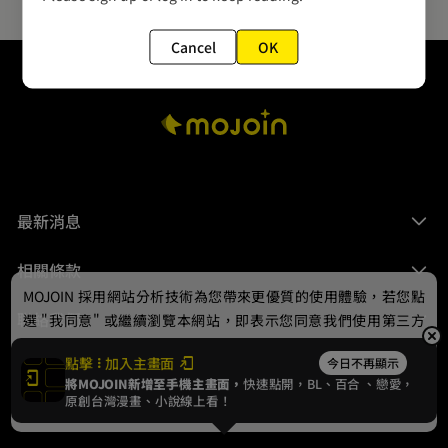
Cancel
OK
最新消息
相關條款
MOJOIN
採用網站分析技術為您帶來更優質的使用體驗，若您點
聯絡我們
選 "我同意" 或繼續瀏覽本網站，即表示您同意我們使用第三方
Cookie，欲瞭解更多資訊請見
隱私權政策
。
點擊
加入主畫面
今日不再顯示
將MOJOIN新增至手機主畫面，
快速點開，BL、
百合
、戀愛，
我同意
原創台灣漫畫、小說線上看！
© 2024 gamania Digital Entertainment Co., Ltd.