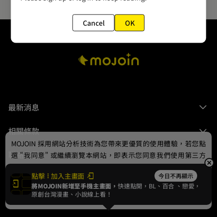
Cancel
OK
最新消息
相關條款
MOJOIN
採用網站分析技術為您帶來更優質的使用體驗，若您點
聯絡我們
選 "我同意" 或繼續瀏覽本網站，即表示您同意我們使用第三方
Cookie，欲瞭解更多資訊請見
隱私權政策
。
點擊
加入主畫面
今日不再顯示
將MOJOIN新增至手機主畫面，
快速點開，BL、
百合
、戀愛，
我同意
原創台灣漫畫、小說線上看！
© 2024 gamania Digital Entertainment Co., Ltd.