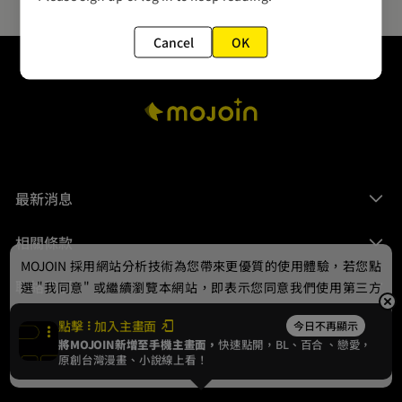
Cancel
OK
最新消息
相關條款
MOJOIN
採用網站分析技術為您帶來更優質的使用體驗，若您點
聯絡我們
選 "我同意" 或繼續瀏覽本網站，即表示您同意我們使用第三方
Cookie，欲瞭解更多資訊請見
隱私權政策
。
點擊
加入主畫面
今日不再顯示
將MOJOIN新增至手機主畫面，
快速點開，BL、
百合
、戀愛，
我同意
原創台灣漫畫、小說線上看！
© 2024 gamania Digital Entertainment Co., Ltd.