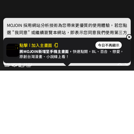
MOJOIN
採用網站分析技術為您帶來更優質的使用體驗，若您點
選 "我同意" 或繼續瀏覽本網站，即表示您同意我們使用第三方
Cookie，欲瞭解更多資訊請見
隱私權政策
。
點擊
加入主畫面
今日不再顯示
將MOJOIN新增至手機主畫面，
快速點開，BL、
百合
、戀愛，
我同意
原創台灣漫畫、小說線上看！
0
對此話次按讚支持