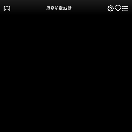
厄鳥前章02話