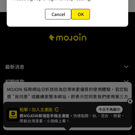
Cancel
OK
最新消息
相關條款
MOJOIN
採用網站分析技術為您帶來更優質的使用體驗，若您點
聯絡我們
選 "我同意" 或繼續瀏覽本網站，即表示您同意我們使用第三方
Cookie，欲瞭解更多資訊請見
隱私權政策
。
點擊
加入主畫面
今日不再顯示
將MOJOIN新增至手機主畫面，
快速點開，BL、
百合
、戀愛，
我同意
原創台灣漫畫、小說線上看！
© 2024 gamania Digital Entertainment Co., Ltd.