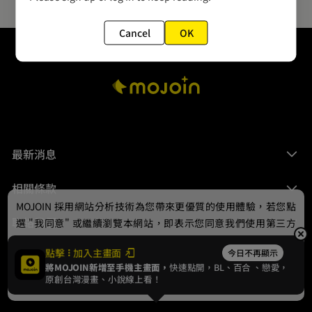
Cancel
OK
最新消息
相關條款
MOJOIN
採用網站分析技術為您帶來更優質的使用體驗，若您點
聯絡我們
選 "我同意" 或繼續瀏覽本網站，即表示您同意我們使用第三方
Cookie，欲瞭解更多資訊請見
隱私權政策
。
點擊
加入主畫面
今日不再顯示
將MOJOIN新增至手機主畫面，
快速點開，BL、
百合
、戀愛，
我同意
原創台灣漫畫、小說線上看！
© 2024 gamania Digital Entertainment Co., Ltd.