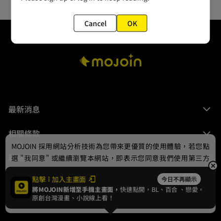
Cancel
OK
最新消息
相關條款
MOJOIN
採用網站分析技術為您帶來更優質的使用體驗，若您點
聯絡我們
選 "我同意" 或繼續瀏覽本網站，即表示您同意我們使用第三方
Cookie，欲瞭解更多資訊請見
隱私權政策
。
點擊
加入主畫面
今日不再顯示
將MOJOIN新增至手機主畫面，
快速點開，BL、
百合
、戀愛，
我同意
原創台灣漫畫、小說線上看！
© 2024 gamania Digital Entertainment Co., Ltd.