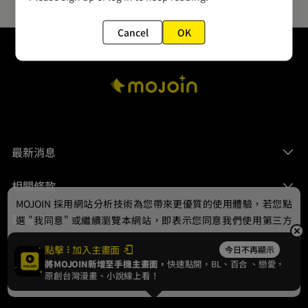
Cancel
OK
最新消息
相關條款
MOJOIN
採用網站分析技術為您帶來更優質的使用體驗，若您點
聯絡我們
選 "我同意" 或繼續瀏覽本網站，即表示您同意我們使用第三方
Cookie，欲瞭解更多資訊請見
隱私權政策
。
點擊
加入主畫面
今日不再顯示
將MOJOIN新增至手機主畫面，
快速點開，BL、
百合
、戀愛，
我同意
原創台灣漫畫、小說線上看！
© 2024 gamania Digital Entertainment Co., Ltd.