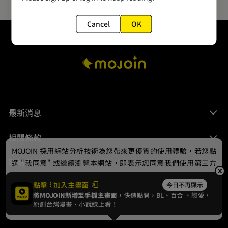
Cancel
OK
最新消息
相關條款
MOJOIN
採用網站分析技術為您帶來更優質的使用體驗，若您點
聯絡我們
選 "我同意" 或繼續瀏覽本網站，即表示您同意我們使用第三方
Cookie，欲瞭解更多資訊請見
隱私權政策
。
點擊
加入主畫面
今日不再顯示
將MOJOIN新增至手機主畫面，
快速點開，BL、
百合
、戀愛，
我同意
原創台灣漫畫、小說線上看！
© 2024 gamania Digital Entertainment Co., Ltd.