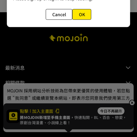
Cancel
OK
最新消息
相關條款
MOJOIN
採用網站分析技術為您帶來更優質的使用體驗，若您點
聯絡我們
選 "我同意" 或繼續瀏覽本網站，即表示您同意我們使用第三方
Cookie，欲瞭解更多資訊請見
隱私權政策
。
點擊
加入主畫面
今日不再顯示
將MOJOIN新增至手機主畫面，
快速點開，BL、
百合
、戀愛，
我同意
原創台灣漫畫、小說線上看！
© 2024 gamania Digital Entertainment Co., Ltd.