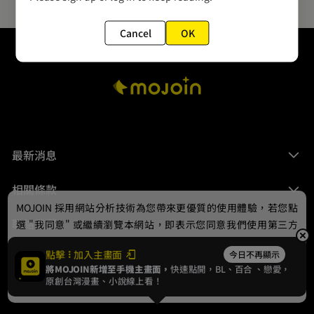
Cancel
OK
最新消息
相關條款
MOJOIN
採用網站分析技術為您帶來更優質的使用體驗，若您點
聯絡我們
選 "我同意" 或繼續瀏覽本網站，即表示您同意我們使用第三方
Cookie，欲瞭解更多資訊請見
隱私權政策
。
點擊
加入主畫面
今日不再顯示
將MOJOIN新增至手機主畫面，
快速點開，BL、
百合
、戀愛，
我同意
原創台灣漫畫、小說線上看！
© 2024 gamania Digital Entertainment Co., Ltd.