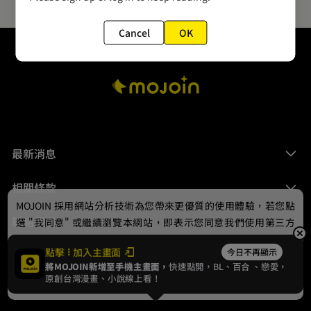
Cancel
OK
最新消息
相關條款
MOJOIN
採用網站分析技術為您帶來更優質的使用體驗，若您點
聯絡我們
選 "我同意" 或繼續瀏覽本網站，即表示您同意我們使用第三方
Cookie，欲瞭解更多資訊請見
隱私權政策
。
點擊
加入主畫面
今日不再顯示
將MOJOIN新增至手機主畫面，
快速點開，BL、
百合
、戀愛，
我同意
原創台灣漫畫、小說線上看！
© 2024 gamania Digital Entertainment Co., Ltd.