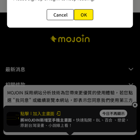
Cancel
OK
最新消息
相關條款
MOJOIN
採用網站分析技術為您帶來更優質的使用體驗，若您點
聯絡我們
選 "我同意" 或繼續瀏覽本網站，即表示您同意我們使用第三方
Cookie，欲瞭解更多資訊請見
隱私權政策
。
點擊
加入主畫面
今日不再顯示
將MOJOIN新增至手機主畫面，
快速點開，BL、
百合
、戀愛，
我同意
原創台灣漫畫、小說線上看！
© 2024 gamania Digital Entertainment Co., Ltd.