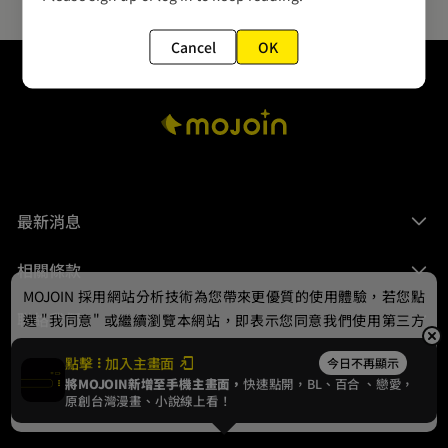
Cancel
OK
最新消息
相關條款
MOJOIN
採用網站分析技術為您帶來更優質的使用體驗，若您點
聯絡我們
選 "我同意" 或繼續瀏覽本網站，即表示您同意我們使用第三方
Cookie，欲瞭解更多資訊請見
隱私權政策
。
點擊
加入主畫面
今日不再顯示
將MOJOIN新增至手機主畫面，
快速點開，BL、
百合
、戀愛，
我同意
原創台灣漫畫、小說線上看！
© 2024 gamania Digital Entertainment Co., Ltd.