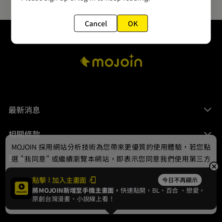
Cancel
OK
最新消息
相關條款
MOJOIN
採用網站分析技術為您帶來更優質的使用體驗，若您點
聯絡我們
選 "我同意" 或繼續瀏覽本網站，即表示您同意我們使用第三方
Cookie，欲瞭解更多資訊請見
隱私權政策
。
點擊
加入主畫面
今日不再顯示
將MOJOIN新增至手機主畫面，
快速點開，BL、
百合
、戀愛，
我同意
原創台灣漫畫、小說線上看！
© 2024 gamania Digital Entertainment Co., Ltd.