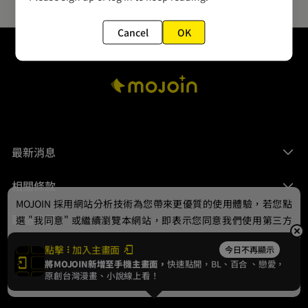
Cancel
OK
最新消息
相關條款
MOJOIN
採用網站分析技術為您帶來更優質的使用體驗，若您點
聯絡我們
選 "我同意" 或繼續瀏覽本網站，即表示您同意我們使用第三方
Cookie，欲瞭解更多資訊請見
隱私權政策
。
點擊
加入主畫面
今日不再顯示
將MOJOIN新增至手機主畫面，
快速點開，BL、
百合
、戀愛，
我同意
原創台灣漫畫、小說線上看！
© 2024 gamania Digital Entertainment Co., Ltd.