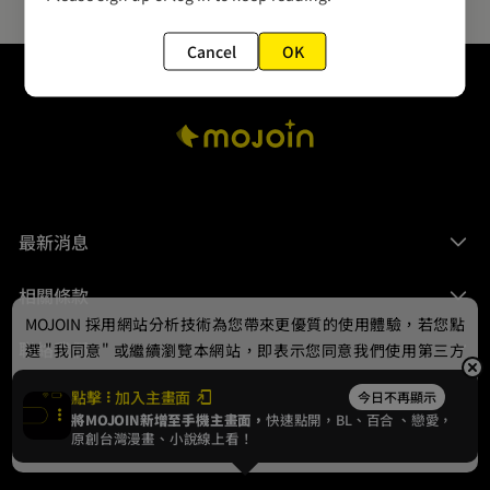
Cancel
OK
最新消息
相關條款
MOJOIN
採用網站分析技術為您帶來更優質的使用體驗，若您點
聯絡我們
選 "我同意" 或繼續瀏覽本網站，即表示您同意我們使用第三方
Cookie，欲瞭解更多資訊請見
隱私權政策
。
點擊
加入主畫面
今日不再顯示
將MOJOIN新增至手機主畫面，
快速點開，BL、
百合
、戀愛，
我同意
原創台灣漫畫、小說線上看！
© 2024 gamania Digital Entertainment Co., Ltd.