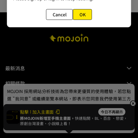
Cancel
OK
最新消息
相關條款
MOJOIN
採用網站分析技術為您帶來更優質的使用體驗，若您點
聯絡我們
選 "我同意" 或繼續瀏覽本網站，即表示您同意我們使用第三方
Cookie，欲瞭解更多資訊請見
隱私權政策
。
點擊
加入主畫面
今日不再顯示
將MOJOIN新增至手機主畫面，
快速點開，BL、
百合
、戀愛，
我同意
原創台灣漫畫、小說線上看！
© 2024 gamania Digital Entertainment Co., Ltd.