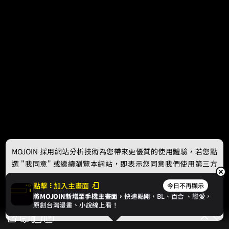
MOJOIN
採用網站分析技術為您帶來更優質的使用體驗，若您點
選 "我同意" 或繼續瀏覽本網站，即表示您同意我們使用第三方
Cookie，欲瞭解更多資訊請見
隱私權政策
。
點擊
加入主畫面
今日不再顯示
將MOJOIN新增至手機主畫面，
快速點開，BL、
百合
、戀愛，
我同意
原創台灣漫畫、小說線上看！