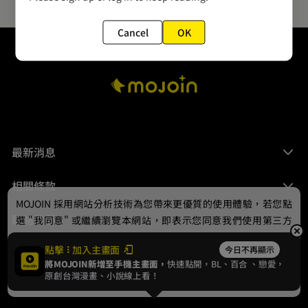
Cancel
OK
最新消息
相關條款
MOJOIN
採用網站分析技術為您帶來更優質的使用體驗，若您點
聯絡我們
選 "我同意" 或繼續瀏覽本網站，即表示您同意我們使用第三方
Cookie，欲瞭解更多資訊請見
隱私權政策
。
點擊
加入主畫面
今日不再顯示
將MOJOIN新增至手機主畫面，
快速點開，BL、
百合
、戀愛，
我同意
原創台灣漫畫、小說線上看！
© 2024 gamania Digital Entertainment Co., Ltd.