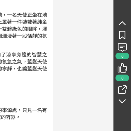
池，一名天使正坐在池
上罩著一件裝戴著純金
一雙碧綠色的眼眸，渾
園瀰漫著一股恬靜的氛
向了涼亭旁邊的智慧之
0
的氤氳之氣。藍髮天使
的寧靜，也讓藍髮天使
0
的來源處。只見一名有
酒壺似的容器。