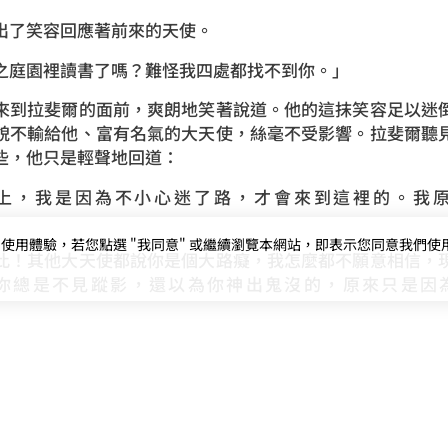
露出了笑容回應著前來的天使。
慧之庭園裡讀書了嗎？難怪我四處都找不到你。」
來到拉斐爾的面前，爽朗地笑著說道。他的這抹笑容足以迷
貌不輸給他、富有名氣的大天使，絲毫不受影響。拉斐爾聽
了些，他只是輕聲地回道：
上，我是因為不小心迷了路，才會來到這裡的。我
用體驗，若您點選 "我同意" 或繼續瀏覽本網站，即表示您同意我們使用第三
此！其他大天使都說你是個大路癡，我怎麼都不願意相信，
你總是不見蹤影，還以為你神出鬼沒的，原來只是因
是個性豪邁還是不會看場面說話（說明白點就是白目），他
紅耳赤地說不出話來。
曉的大天使，也是受主神所寵愛的天使，不僅能夠施展治癒
與人爭奪，散發著神聖不可侵犯的威嚴感，所以眾多天使