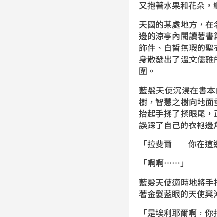
又抱著水果和花朵
天國的某處地方，在
邊的涼亭內閱讀著書
飾件、白皙無瑕的聖
身散發出了溫文儒雅
圍。
藍髮天使沉浸在書本
樹，智慧之樹向地面
抬起手揉了揉眼尾，
誤踩了自己的衣袍
「拉斐爾──你
「啊啊……」
藍髮天使適時地將手
著金髮藍眼的天使
「是埃利耶爾啊，