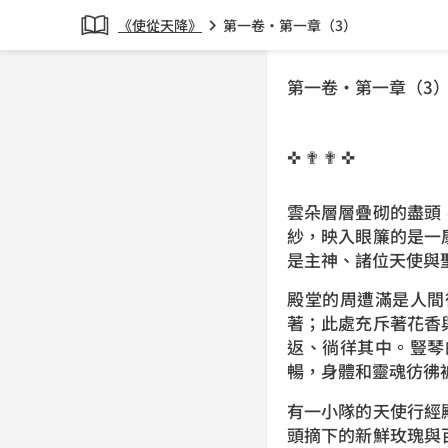
《使從天降》
第一卷•第一章（3）
chevron_right
第一卷•第一章（3
✜ ✟ ✟ ✜
雲朵層層疊砌的盡頭
紗，映入眼簾的是一
是主神、諸位天使
殿堂的周遭滿是人間
著；此處充斥著花香
返、徜徉其中。豎琴
暢，身體和靈魂彷
有一小隊的天使行經
頭摘下的新鮮玫瑰與