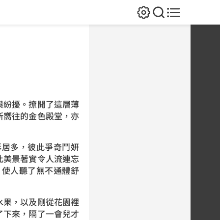
與紛擾。撩開了這層薄
所嚮往的金色殿堂，亦
彩居多，彼此爭奇鬥妍
此美景著實令人流連忘
，使人聽了無不通體舒
水果，以及剛從花園裡
了下來，隔了一會兒才