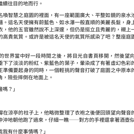
，繼續往目的地而行。
名喚智慧之庭園的裡面，有一座範圍廣大、平整如鏡的泉水
籍。這名天使擁有蔚藍色、如水瀑一般直順的美麗長髮，身
衣，他的五官雖然說不上深邃，但仍是挺立且秀麗的，襯上
的高貴氣質。或許是被這名天使的氣質所感染了吧？整座庭
的世界當中好一段時間之後，將目光自書頁移開，然後望
垂下了淡淡的粉紅、紫藍色的葉子，暈染成了有著虛幻色彩
正準備要起身的同時，一個輕挑的聲音打破了庭園之中原本
邊角，險些摔倒在地面上。
在這邊嗎？」
撐在涼亭的柱子上，他略微整理了衣袍之後便回頭望向聲音
興沖沖地朝他跑了過來，仔細一瞧──對方的手裡還拿著
你找我有什麼事情嗎？」