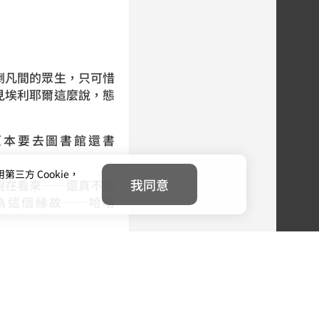
倒凡間的眾生，只可惜
見埃利耶爾這麼說，態
原本要去圖書館還書
方 Cookie，
我同意
現在看來──還真不是
為這個緣故──哈哈
說完後還哈哈大笑了起
之術，亦是代表智慧的
是相當景仰與尊敬著他