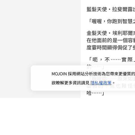
藍髮天使‧拉斐爾
「喔喔，你跑到智
金髮天使‧埃利耶爾
在他面前的是一個容
度霎時間顯得侷促
「呃，不……實際
的……」
MOJOIN
採用網站分析技術為您帶來更優質的使
「啊哈哈──原來如
欲瞭解更多資訊請見
隱私權政策
。
虛假的！這也難怪
哈……」
真不知該說埃利耶爾
來，弄得拉斐爾面
拉斐爾是人間家喻戶
天使，個性又溫和不