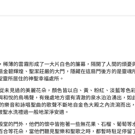
）
，稀薄的雲霧形成了一大片白色的簾幕，隔開了人間的煩憂
扇金碧輝煌、聖潔莊嚴的大門，隱藏在這扇門後方的是靈魂
與聖靈所居住的神聖幸福處所。
從未見過的美麗花朵，顏色皆以白、黃、粉紅、淡藍等色
與和悅的鳥鳴聲，有幾處地方還有清澈的泉水泊泊湧出，如
的樂音和詠唱聖曲的歌聲不斷地自金色大殿之內流瀉而出
彿被聖水洗禮過一般地潔淨安適。
殿堂的門外，他們的懷中皆抱著一些無花果、石榴、葡萄等
百合等花朵，當他們聽見聖樂和聖歌之時，都暫時駐足停留