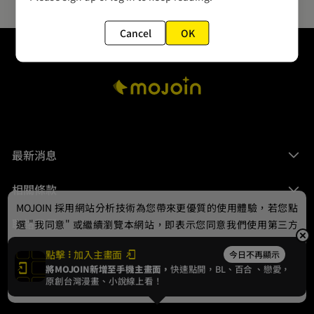
Cancel
OK
最新消息
相關條款
MOJOIN
採用網站分析技術為您帶來更優質的使用體驗，若您點
聯絡我們
選 "我同意" 或繼續瀏覽本網站，即表示您同意我們使用第三方
Cookie，欲瞭解更多資訊請見
隱私權政策
。
點擊
加入主畫面
今日不再顯示
將MOJOIN新增至手機主畫面，
快速點開，BL、
百合
、戀愛，
我同意
原創台灣漫畫、小說線上看！
© 2024 gamania Digital Entertainment Co., Ltd.