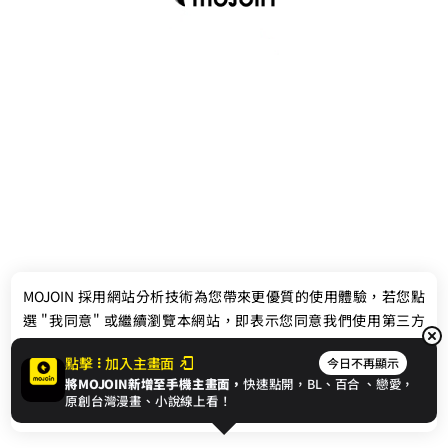
最新消息
相關條款
MOJOIN
採用網站分析技術為您帶來更優質的使用體驗，若您點
聯絡我們
選 "我同意" 或繼續瀏覽本網站，即表示您同意我們使用第三方
Cookie，欲瞭解更多資訊請見
隱私權政策
。
點擊
加入主畫面
今日不再顯示
將MOJOIN新增至手機主畫面，
快速點開，BL、
百合
、戀愛，
我同意
原創台灣漫畫、小說線上看！
© 2024 gamania Digital Entertainment Co., Ltd.