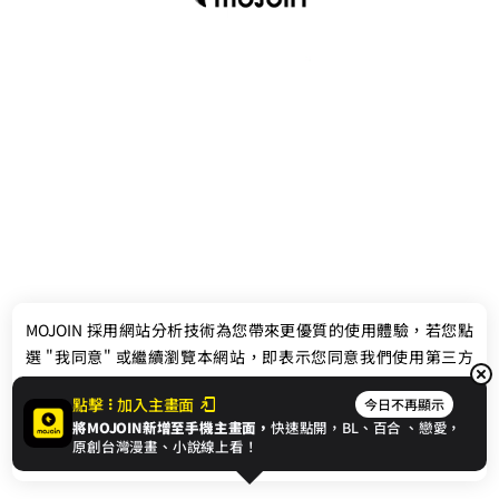
最新消息
相關條款
MOJOIN
採用網站分析技術為您帶來更優質的使用體驗，若您點
聯絡我們
選 "我同意" 或繼續瀏覽本網站，即表示您同意我們使用第三方
Cookie，欲瞭解更多資訊請見
隱私權政策
。
點擊
加入主畫面
今日不再顯示
將MOJOIN新增至手機主畫面，
快速點開，BL、
百合
、戀愛，
我同意
原創台灣漫畫、小說線上看！
© 2024 gamania Digital Entertainment Co., Ltd.