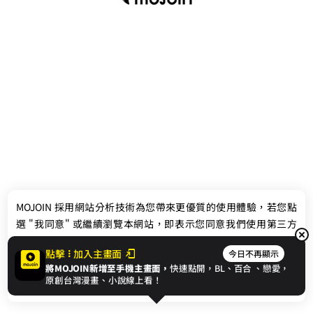
最新消息
相關條款
MOJOIN
採用網站分析技術為您帶來更優質的使用體驗，若您點
聯絡我們
選 "我同意" 或繼續瀏覽本網站，即表示您同意我們使用第三方
Cookie，欲瞭解更多資訊請見
隱私權政策
。
點擊
加入主畫面
今日不再顯示
將MOJOIN新增至手機主畫面，
快速點開，BL、
百合
、戀愛，
我同意
原創台灣漫畫、小說線上看！
© 2024 gamania Digital Entertainment Co., Ltd.