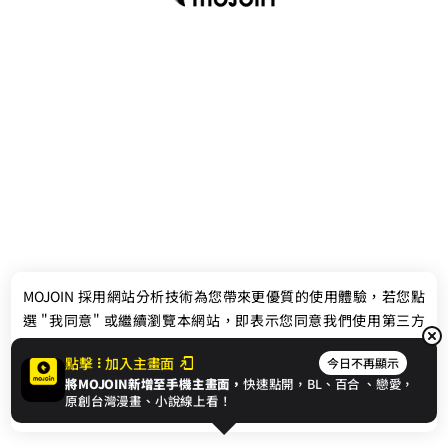
最新消息
相關條款
MOJOIN
採用網站分析技術為您帶來更優質的使用體驗，若您點
聯絡我們
選 "我同意" 或繼續瀏覽本網站，即表示您同意我們使用第三方
Cookie，欲瞭解更多資訊請見
隱私權政策
。
點擊
加入主畫面
今日不再顯示
將MOJOIN新增至手機主畫面，
快速點開，BL、
百合
、戀愛，
我同意
原創台灣漫畫、小說線上看！
© 2024 gamania Digital Entertainment Co., Ltd.