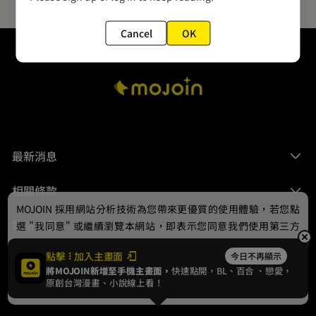
Cancel
OK
最新消息
相關條款
MOJOIN
採用網站分析技術為您帶來更優質的使用體驗，若您點
聯絡我們
選 "我同意" 或繼續瀏覽本網站，即表示您同意我們使用第三方
Cookie，欲瞭解更多資訊請見
隱私權政策
。
點擊
加入主畫面
今日不再顯示
將MOJOIN新增至手機主畫面，
快速點開，BL、
百合
、戀愛，
我同意
原創台灣漫畫、小說線上看！
© 2024 gamania Digital Entertainment Co., Ltd.