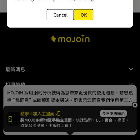
Cancel
OK
最新消息
相關條款
MOJOIN
採用網站分析技術為您帶來更優質的使用體驗，若您點
聯絡我們
選 "我同意" 或繼續瀏覽本網站，即表示您同意我們使用第三方
Cookie，欲瞭解更多資訊請見
隱私權政策
。
點擊
加入主畫面
今日不再顯示
將MOJOIN新增至手機主畫面，
快速點開，BL、
百合
、戀愛，
我同意
原創台灣漫畫、小說線上看！
© 2024 gamania Digital Entertainment Co., Ltd.