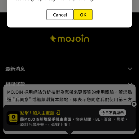
Cancel
OK
最新消息
相關條款
MOJOIN
採用網站分析技術為您帶來更優質的使用體驗，若您點
聯絡我們
選 "我同意" 或繼續瀏覽本網站，即表示您同意我們使用第三方
Cookie，欲瞭解更多資訊請見
隱私權政策
。
點擊
加入主畫面
今日不再顯示
將MOJOIN新增至手機主畫面，
快速點開，BL、
百合
、戀愛，
我同意
原創台灣漫畫、小說線上看！
© 2024 gamania Digital Entertainment Co., Ltd.