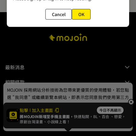
Cancel
OK
最新消息
相關條款
MOJOIN
採用網站分析技術為您帶來更優質的使用體驗，若您點
聯絡我們
選 "我同意" 或繼續瀏覽本網站，即表示您同意我們使用第三方
Cookie，欲瞭解更多資訊請見
隱私權政策
。
點擊
加入主畫面
今日不再顯示
將MOJOIN新增至手機主畫面，
快速點開，BL、
百合
、戀愛，
我同意
原創台灣漫畫、小說線上看！
© 2024 gamania Digital Entertainment Co., Ltd.