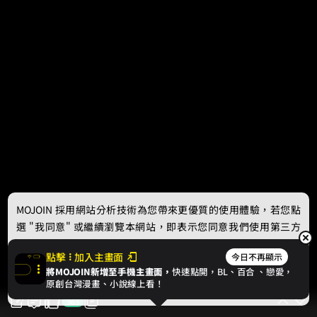
MOJOIN
採用網站分析技術為您帶來更優質的使用體驗，若您點
選 "我同意" 或繼續瀏覽本網站，即表示您同意我們使用第三方
Cookie，欲瞭解更多資訊請見
隱私權政策
。
點擊
加入主畫面
今日不再顯示
將MOJOIN新增至手機主畫面，
快速點開，BL、
百合
、戀愛，
我同意
原創台灣漫畫、小說線上看！
363