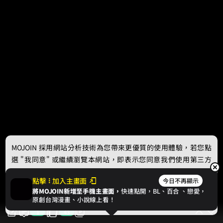
MOJOIN
採用網站分析技術為您帶來更優質的使用體驗，若您點
選 "我同意" 或繼續瀏覽本網站，即表示您同意我們使用第三方
Cookie，欲瞭解更多資訊請見
隱私權政策
。
點擊
加入主畫面
今日不再顯示
將MOJOIN新增至手機主畫面，
快速點開，BL、
百合
、戀愛，
我同意
原創台灣漫畫、小說線上看！
1
43