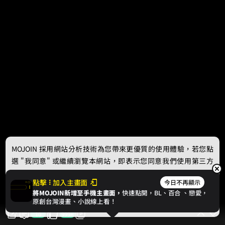
MOJOIN
採用網站分析技術為您帶來更優質的使用體驗，若您點
選 "我同意" 或繼續瀏覽本網站，即表示您同意我們使用第三方
Cookie，欲瞭解更多資訊請見
隱私權政策
。
點擊
加入主畫面
今日不再顯示
將MOJOIN新增至手機主畫面，
快速點開，BL、
百合
、戀愛，
我同意
原創台灣漫畫、小說線上看！
10
999+